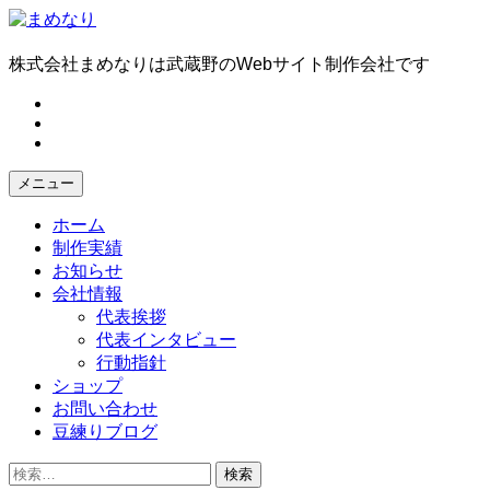
コ
ン
テ
株式会社まめなりは武蔵野のWebサイト制作会社です
ン
fb
ツ
tw
へ
in
ス
キ
メニュー
ッ
プ
ホーム
制作実績
お知らせ
会社情報
代表挨拶
代表インタビュー
行動指針
ショップ
お問い合わせ
豆練りブログ
検