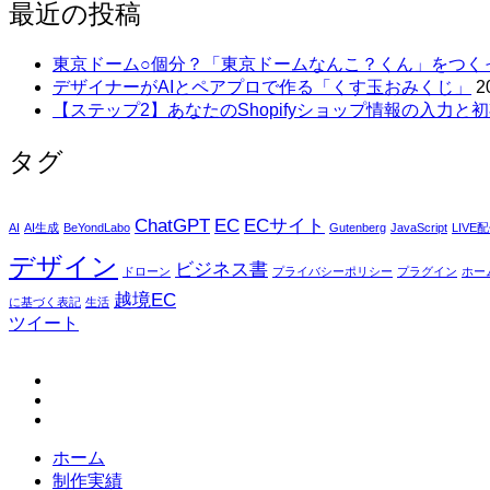
最近の投稿
東京ドーム○個分？「東京ドームなんこ？くん」をつく
デザイナーがAIとペアプロで作る「くす玉おみくじ」
2
【ステップ2】あなたのShopifyショップ情報の入力と初
タグ
ChatGPT
EC
ECサイト
AI
AI生成
BeYondLabo
Gutenberg
JavaScript
LIVE
デザイン
ビジネス書
ドローン
プライバシーポリシー
プラグイン
ホー
越境EC
に基づく表記
生活
ツイート
fb
tw
in
ホーム
制作実績