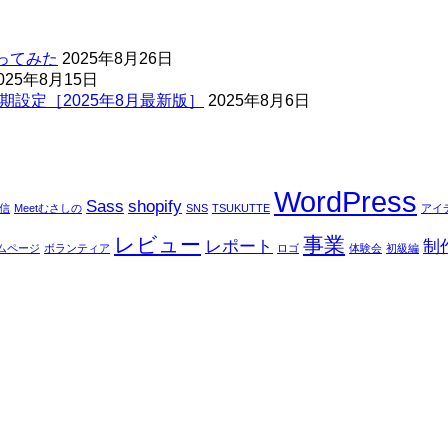
ってみた
2025年8月26日
025年8月15日
期設定［2025年8月最新版］
2025年8月6日
WordPress
Sass
shopify
配信
Meetむさしの
SNS
TSUKUTTE
アイ
レビュー
事業
レポート
制
ムページ
ボランティア
ロゴ
体験会
初級編