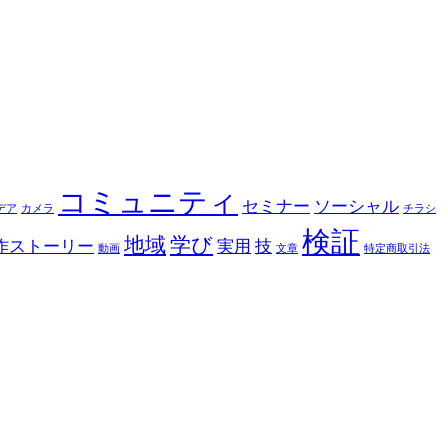
コミュニティ
セミナー
ソーシャル
デア
カメラ
チラシ
検証
地域
学び
作ストーリー
実用
技
動画
文章
特定商取引法