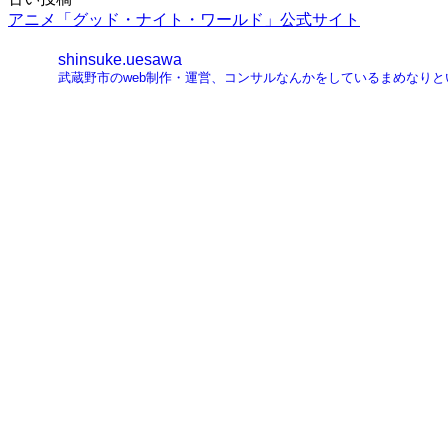
投
アニメ「グッド・ナイト・ワールド」公式サイト
稿
shinsuke.uesawa
ナ
武蔵野市のweb制作・運営、コンサルなんかをしているまめなり
ビ
ゲ
ー
シ
ョ
ン