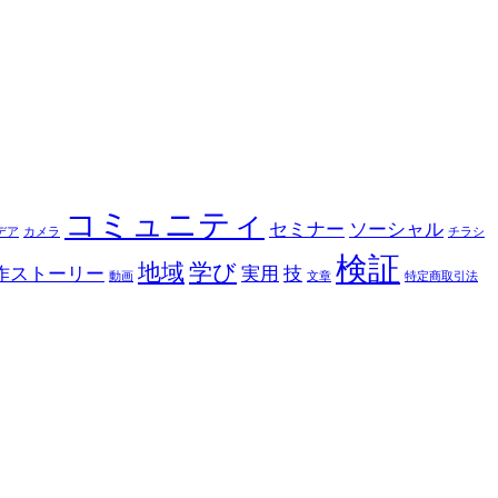
コミュニティ
セミナー
ソーシャル
デア
カメラ
チラシ
検証
地域
学び
作ストーリー
実用
技
動画
文章
特定商取引法