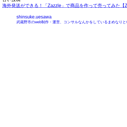
投
海外発送ができる！「Zazzle」で商品を作って売ってみた【Za
稿
shinsuke.uesawa
ナ
武蔵野市のweb制作・運営、コンサルなんかをしているまめなり
ビ
ゲ
ー
シ
ョ
ン