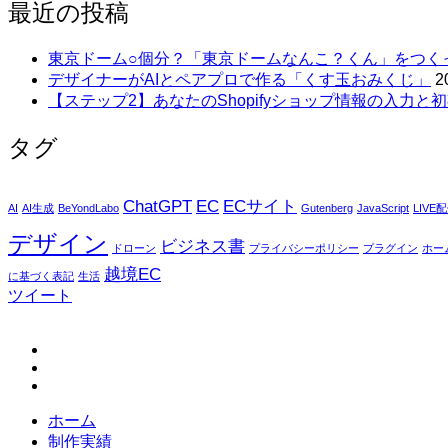
最近の投稿
東京ドーム○個分？「東京ドームなんこ？くん」をつく
デザイナーがAIとペアプロで作る「くす玉おみくじ」
2
【ステップ2】あなたのShopifyショップ情報の入力と初
タグ
ChatGPT
EC
ECサイト
AI
AI生成
BeYondLabo
Gutenberg
JavaScript
LIVE
デザイン
ビジネス書
ドローン
プライバシーポリシー
プラグイン
ホー
越境EC
に基づく表記
生活
ツイート
fb
tw
in
ホーム
制作実績