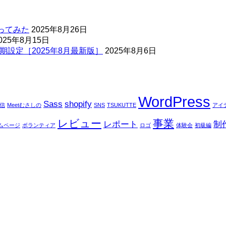
ってみた
2025年8月26日
025年8月15日
期設定［2025年8月最新版］
2025年8月6日
WordPress
Sass
shopify
配信
Meetむさしの
SNS
TSUKUTTE
アイ
レビュー
事業
レポート
制
ムページ
ボランティア
ロゴ
体験会
初級編