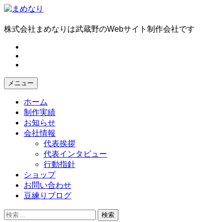
コ
ン
テ
株式会社まめなりは武蔵野のWebサイト制作会社です
ン
fb
ツ
tw
へ
in
ス
キ
メニュー
ッ
プ
ホーム
制作実績
お知らせ
会社情報
代表挨拶
代表インタビュー
行動指針
ショップ
お問い合わせ
豆練りブログ
検