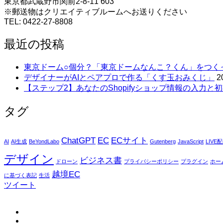
東京都武蔵野市関前2-8-11 603
※郵送物はクリエイティブルームへお送りください
TEL: 0422-27-8808
最近の投稿
東京ドーム○個分？「東京ドームなんこ？くん」をつく
デザイナーがAIとペアプロで作る「くす玉おみくじ」
2
【ステップ2】あなたのShopifyショップ情報の入力と初
タグ
ChatGPT
EC
ECサイト
AI
AI生成
BeYondLabo
Gutenberg
JavaScript
LIVE
デザイン
ビジネス書
ドローン
プライバシーポリシー
プラグイン
ホー
越境EC
に基づく表記
生活
ツイート
fb
tw