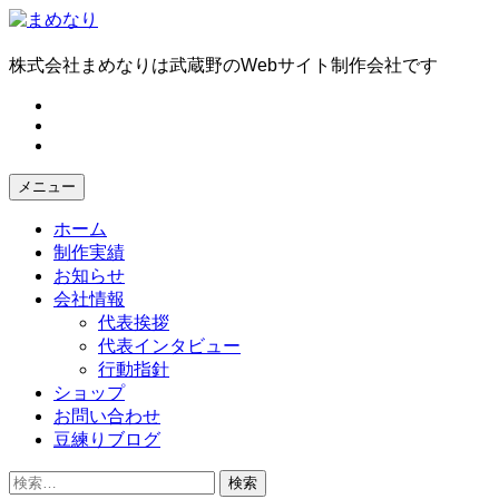
コ
ン
テ
株式会社まめなりは武蔵野のWebサイト制作会社です
ン
fb
ツ
tw
へ
in
ス
キ
メニュー
ッ
プ
ホーム
制作実績
お知らせ
会社情報
代表挨拶
代表インタビュー
行動指針
ショップ
お問い合わせ
豆練りブログ
検