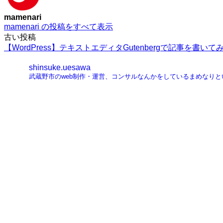
mamenari
mamenari の投稿をすべて表示
投
古い投稿
【WordPress】テキストエディタGutenbergで記事を書いて
稿
shinsuke.uesawa
ナ
武蔵野市のweb制作・運営、コンサルなんかをしているまめなり
ビ
ゲ
ー
シ
ョ
ン