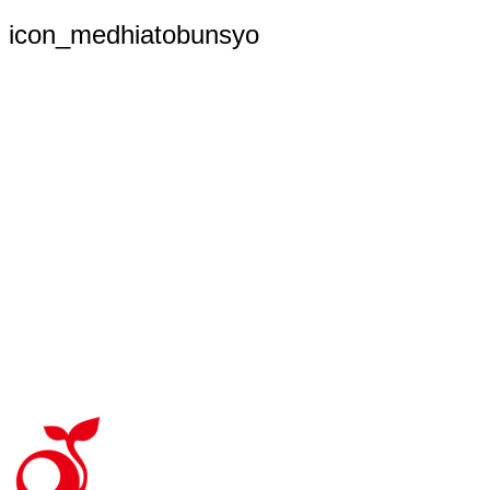
索:
icon_medhiatobunsyo