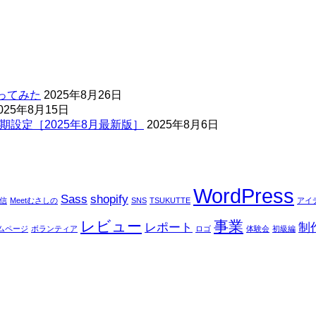
ってみた
2025年8月26日
025年8月15日
期設定［2025年8月最新版］
2025年8月6日
WordPress
Sass
shopify
配信
Meetむさしの
SNS
TSUKUTTE
アイ
レビュー
事業
レポート
制
ムページ
ボランティア
ロゴ
体験会
初級編