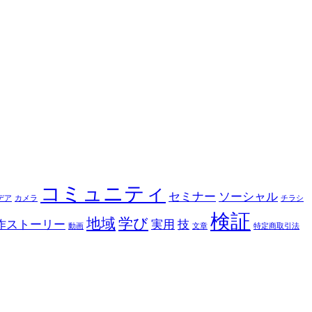
コミュニティ
セミナー
ソーシャル
デア
カメラ
チラシ
検証
地域
学び
作ストーリー
実用
技
動画
文章
特定商取引法