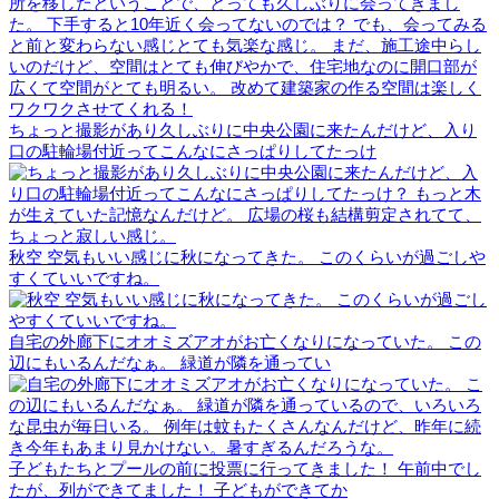
ちょっと撮影があり久しぶりに中央公園に来たんだけど、入り
口の駐輪場付近ってこんなにさっぱりしてたっけ
秋空 空気もいい感じに秋になってきた。 このくらいが過ごしや
すくていいですね。
自宅の外廊下にオオミズアオがお亡くなりになっていた。 この
辺にもいるんだなぁ。 緑道が隣を通ってい
子どもたちとプールの前に投票に行ってきました！ 午前中でし
たが、列ができてました！ 子どもができてか