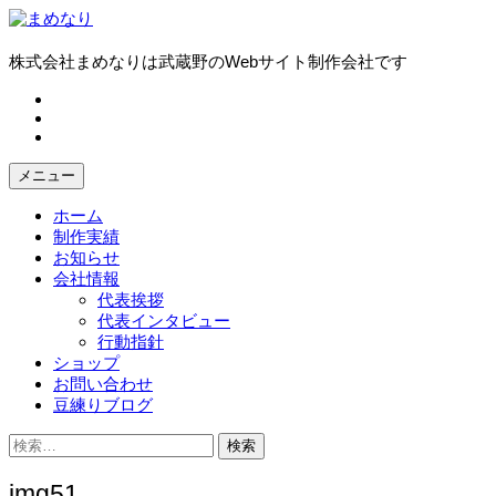
コ
ン
テ
株式会社まめなりは武蔵野のWebサイト制作会社です
ン
fb
ツ
tw
へ
in
ス
キ
メニュー
ッ
プ
ホーム
制作実績
お知らせ
会社情報
代表挨拶
代表インタビュー
行動指針
ショップ
お問い合わせ
豆練りブログ
検
索:
img51