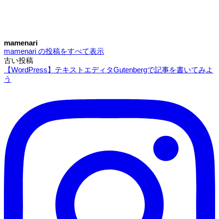
mamenari
mamenari の投稿をすべて表示
古い投稿
投
【WordPress】テキストエディタGutenbergで記事を書いてみよ
稿
う
ナ
ビ
ゲ
ー
シ
ョ
ン