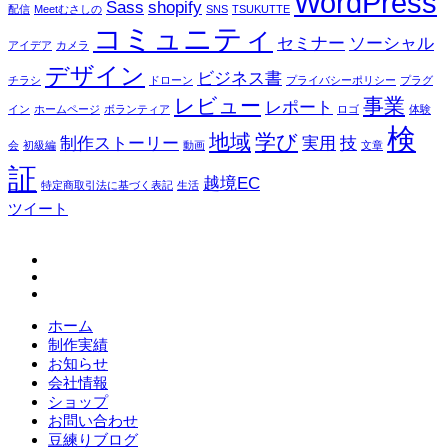
WordPress
Sass
shopify
配信
Meetむさしの
SNS
TSUKUTTE
コミュニティ
セミナー
ソーシャル
アイデア
カメラ
デザイン
ビジネス書
チラシ
ドローン
プライバシーポリシー
プラグ
レビュー
事業
レポート
イン
ホームページ
ボランティア
ロゴ
体験
検
地域
学び
制作ストーリー
実用
技
会
初級編
動画
文章
証
越境EC
特定商取引法に基づく表記
生活
ツイート
fb
tw
in
ホーム
制作実績
お知らせ
会社情報
ショップ
お問い合わせ
豆練りブログ