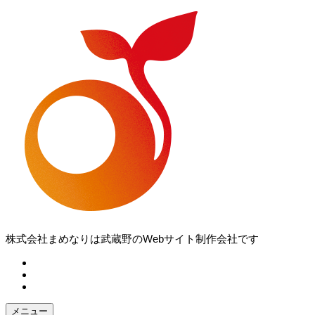
コ
ン
テ
ン
ツ
へ
ス
キ
ッ
プ
株式会社まめなりは武蔵野のWebサイト制作会社です
fb
tw
in
メニュー