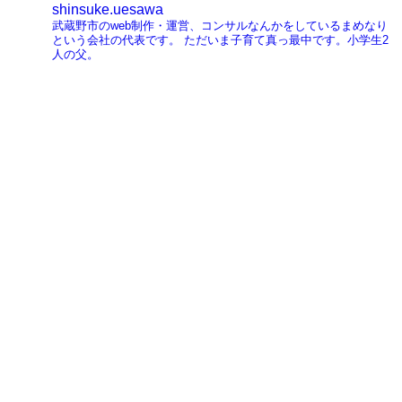
shinsuke.uesawa
ナ
武蔵野市のweb制作・運営、コンサルなんかをしているまめなり
という会社の代表です。
ただいま子育て真っ最中です。小学生2
ビ
人の父。
ゲ
ー
シ
ョ
ン