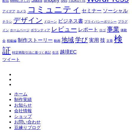
Sass
shopify
配信
Meetむさしの
SNS
TSUKUTTE
コミュニティ
セミナー
ソーシャル
アイデア
カメラ
デザイン
ビジネス書
チラシ
ドローン
プライバシーポリシー
プラグ
レビュー
事業
レポート
イン
ホームページ
ボランティア
ロゴ
体験
検
地域
学び
制作ストーリー
実用
技
会
初級編
動画
文章
証
越境EC
特定商取引法に基づく表記
生活
ツイート
fb
tw
in
ホーム
制作実績
お知らせ
会社情報
ショップ
お問い合わせ
豆練りブログ