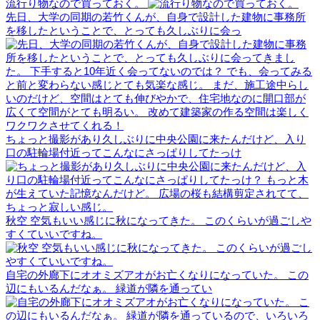
流行り物なので買っておく。
先日、大学の同期の若竹くんが、自身で設計した建物に事務所
を移したということで、とっても久しぶりに会っ
ちょっと撮影があり久しぶりに中央公園に来たんだけど、入り
口の駐輪場付近ってこんなにさっぱりしてたっけ
秋空 空気もいい感じに秋になってきた。 このくらいが過ごしや
すくていいですね。
自宅の外廊下にオオミズアオがお亡くなりになっていた。 この
辺にもいるんだなぁ。 緑道が隣を通ってい