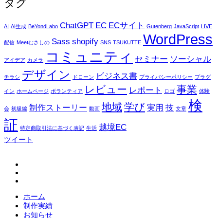
タグ
ChatGPT
EC
ECサイト
AI
AI生成
BeYondLabo
Gutenberg
JavaScript
LIVE
WordPress
Sass
shopify
配信
Meetむさしの
SNS
TSUKUTTE
コミュニティ
セミナー
ソーシャル
アイデア
カメラ
デザイン
ビジネス書
チラシ
ドローン
プライバシーポリシー
プラグ
レビュー
事業
レポート
イン
ホームページ
ボランティア
ロゴ
体験
検
地域
学び
制作ストーリー
実用
技
会
初級編
動画
文章
証
越境EC
特定商取引法に基づく表記
生活
ツイート
fb
tw
in
ホーム
制作実績
お知らせ