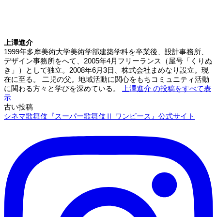
上澤進介
1999年多摩美術大学美術学部建築学科を卒業後、設計事務所、
デザイン事務所をへて、2005年4月フリーランス（屋号「くりぬ
き」）として独立。2008年6月3日、株式会社まめなり設立。現
在に至る。 二児の父。地域活動に関心をもちコミュニティ活動
に関わる方々と学びを深めている。
上澤進介 の投稿をすべて表
示
古い投稿
投
シネマ歌舞伎『スーパー歌舞伎Ⅱ ワンピース』公式サイト
稿
ナ
ビ
ゲ
ー
シ
ョ