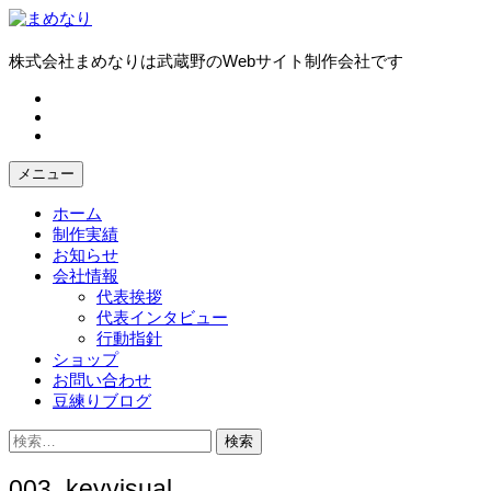
コ
ン
テ
株式会社まめなりは武蔵野のWebサイト制作会社です
ン
fb
ツ
tw
へ
in
ス
キ
メニュー
ッ
プ
ホーム
制作実績
お知らせ
会社情報
代表挨拶
代表インタビュー
行動指針
ショップ
お問い合わせ
豆練りブログ
検
索:
003_keyvisual