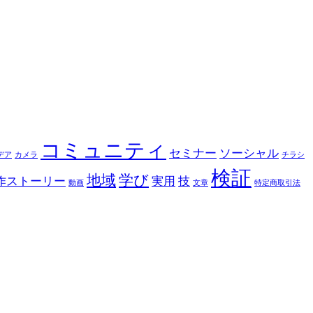
コミュニティ
セミナー
ソーシャル
デア
カメラ
チラシ
検証
地域
学び
作ストーリー
実用
技
動画
文章
特定商取引法