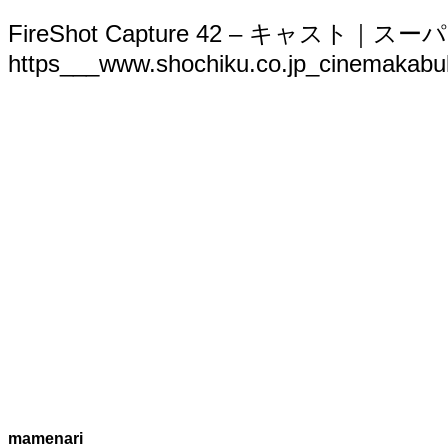
索:
FireShot Capture 42 – キャスト｜
https___www.shochiku.co.jp_cinemakabu
mamenari