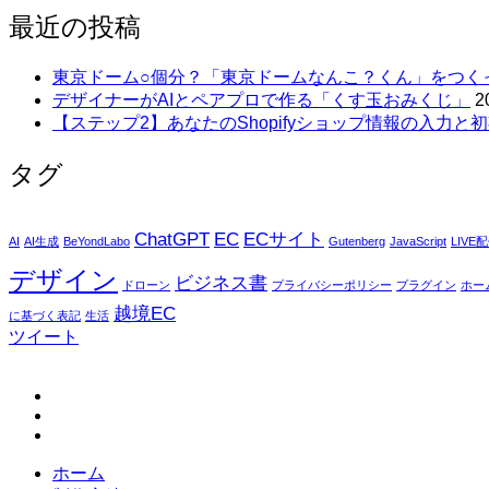
最近の投稿
東京ドーム○個分？「東京ドームなんこ？くん」をつく
デザイナーがAIとペアプロで作る「くす玉おみくじ」
2
【ステップ2】あなたのShopifyショップ情報の入力と初
タグ
ChatGPT
EC
ECサイト
AI
AI生成
BeYondLabo
Gutenberg
JavaScript
LIVE
デザイン
ビジネス書
ドローン
プライバシーポリシー
プラグイン
ホー
越境EC
に基づく表記
生活
ツイート
fb
tw
in
ホーム