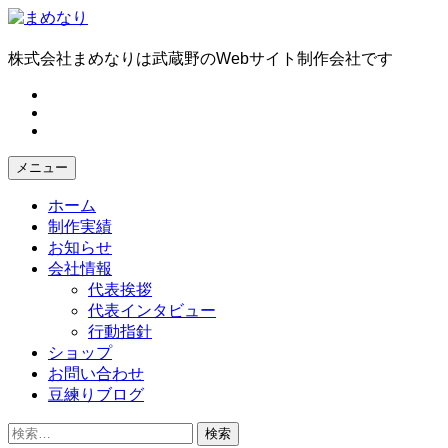
コ
ン
テ
株式会社まめなりは武蔵野のWebサイト制作会社です
ン
fb
ツ
tw
へ
in
ス
キ
メニュー
ッ
プ
ホーム
制作実績
お知らせ
会社情報
代表挨拶
代表インタビュー
行動指針
ショップ
お問い合わせ
豆練りブログ
検