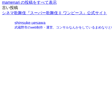
mamenari の投稿をすべて表示
投
古い投稿
シネマ歌舞伎『スーパー歌舞伎Ⅱ ワンピース』公式サイト
稿
shinsuke.uesawa
ナ
武蔵野市のweb制作・運営、コンサルなんかをしているまめなり
ビ
ゲ
ー
シ
ョ
ン