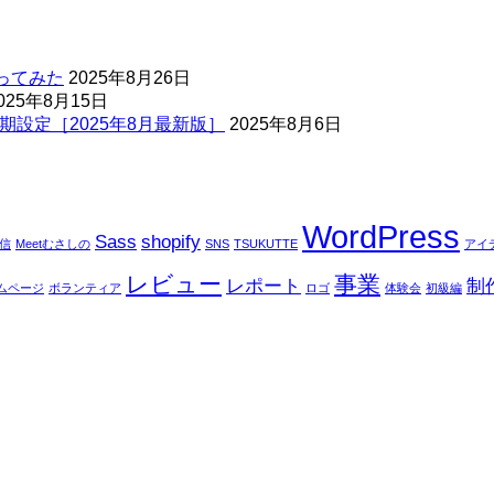
ってみた
2025年8月26日
025年8月15日
期設定［2025年8月最新版］
2025年8月6日
WordPress
Sass
shopify
配信
Meetむさしの
SNS
TSUKUTTE
アイ
レビュー
事業
レポート
制
ムページ
ボランティア
ロゴ
体験会
初級編