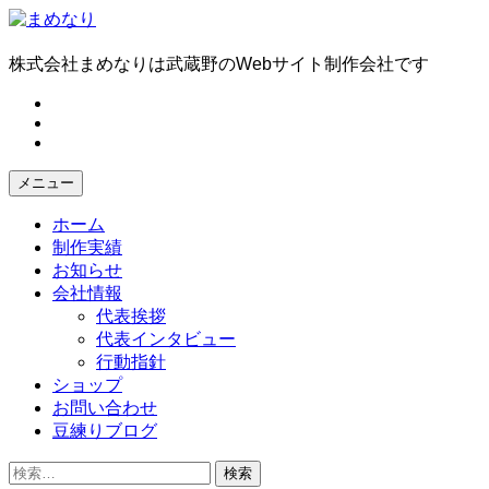
コ
ン
テ
株式会社まめなりは武蔵野のWebサイト制作会社です
ン
fb
ツ
tw
へ
in
ス
キ
メニュー
ッ
プ
ホーム
制作実績
お知らせ
会社情報
代表挨拶
代表インタビュー
行動指針
ショップ
お問い合わせ
豆練りブログ
検