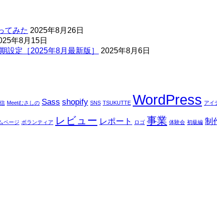
ってみた
2025年8月26日
025年8月15日
期設定［2025年8月最新版］
2025年8月6日
WordPress
Sass
shopify
配信
Meetむさしの
SNS
TSUKUTTE
アイ
レビュー
事業
レポート
制
ムページ
ボランティア
ロゴ
体験会
初級編