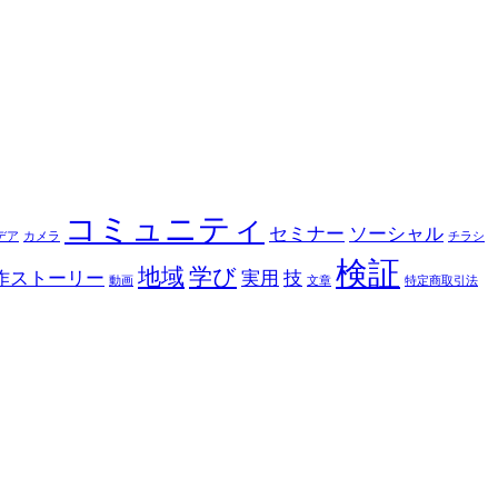
コミュニティ
セミナー
ソーシャル
デア
カメラ
チラシ
検証
地域
学び
作ストーリー
実用
技
動画
文章
特定商取引法