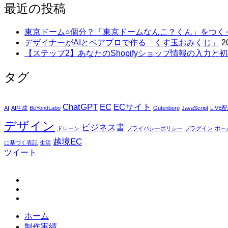
最近の投稿
東京ドーム○個分？「東京ドームなんこ？くん」をつく
デザイナーがAIとペアプロで作る「くす玉おみくじ」
2
【ステップ2】あなたのShopifyショップ情報の入力と初
タグ
ChatGPT
EC
ECサイト
AI
AI生成
BeYondLabo
Gutenberg
JavaScript
LIVE
デザイン
ビジネス書
ドローン
プライバシーポリシー
プラグイン
ホー
越境EC
に基づく表記
生活
ツイート
fb
tw
in
ホーム
制作実績