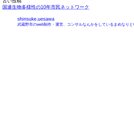
投
古い投稿
国連生物多様性の10年市民ネットワーク
稿
shinsuke.uesawa
ナ
武蔵野市のweb制作・運営、コンサルなんかをしているまめなり
ビ
ゲ
ー
シ
ョ
ン