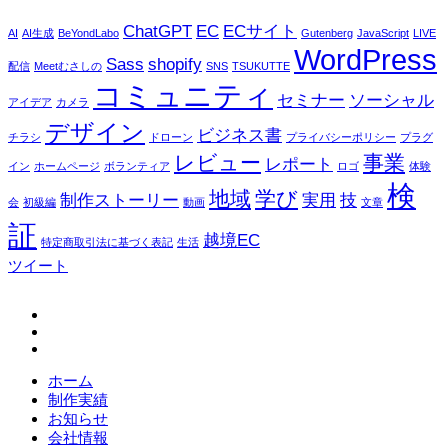
ChatGPT
EC
ECサイト
AI
AI生成
BeYondLabo
Gutenberg
JavaScript
LIVE
WordPress
Sass
shopify
配信
Meetむさしの
SNS
TSUKUTTE
コミュニティ
セミナー
ソーシャル
アイデア
カメラ
デザイン
ビジネス書
チラシ
ドローン
プライバシーポリシー
プラグ
レビュー
事業
レポート
イン
ホームページ
ボランティア
ロゴ
体験
検
地域
学び
制作ストーリー
実用
技
会
初級編
動画
文章
証
越境EC
特定商取引法に基づく表記
生活
ツイート
fb
tw
in
ホーム
制作実績
お知らせ
会社情報