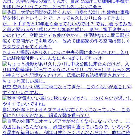
先日、大学の同期の若竹くんが、自身で設計した建物に事務所
を移したということで、とっても久しぶりに会っ
ちょっと撮影があり久しぶりに中央公園に来たんだけど、入り
口の駐輪場付近ってこんなにさっぱりしてたっけ
秋空 空気もいい感じに秋になってきた。 このくらいが過ごしや
すくていいですね。
自宅の外廊下にオオミズアオがお亡くなりになっていた。 この
辺にもいるんだなぁ。 緑道が隣を通ってい