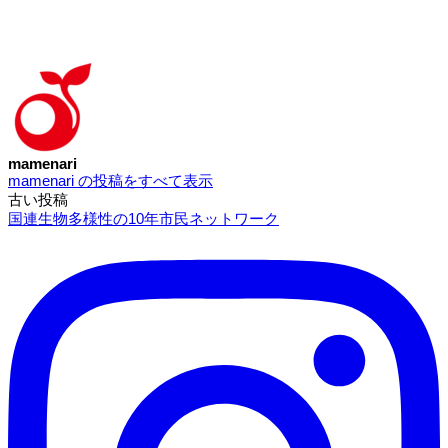
mamenari
mamenari の投稿をすべて表示
古い投稿
投
国連生物多様性の10年市民ネットワーク
稿
ナ
ビ
ゲ
ー
シ
ョ