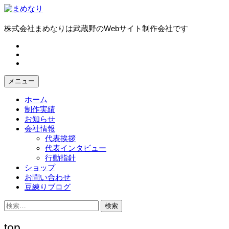
コ
ン
テ
株式会社まめなりは武蔵野のWebサイト制作会社です
ン
fb
ツ
tw
へ
in
ス
キ
メニュー
ッ
プ
ホーム
制作実績
お知らせ
会社情報
代表挨拶
代表インタビュー
行動指針
ショップ
お問い合わせ
豆練りブログ
検
索:
top