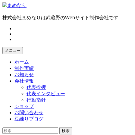
コ
ン
テ
株式会社まめなりは武蔵野のWebサイト制作会社です
ン
fb
ツ
tw
へ
in
ス
キ
メニュー
ッ
プ
ホーム
制作実績
お知らせ
会社情報
代表挨拶
代表インタビュー
行動指針
ショップ
お問い合わせ
豆練りブログ
検