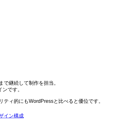
ルまで継続して制作を担当。
インです。
リティ的にもWordPressと比べると優位です。
ザイン
構成