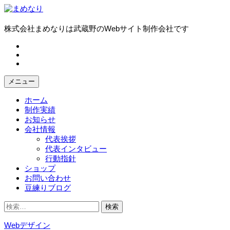
コ
ン
テ
株式会社まめなりは武蔵野のWebサイト制作会社です
ン
fb
ツ
tw
へ
in
ス
キ
メニュー
ッ
プ
ホーム
制作実績
お知らせ
会社情報
代表挨拶
代表インタビュー
行動指針
ショップ
お問い合わせ
豆練りブログ
検
索:
Webデザイン