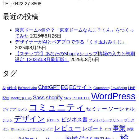
TEL: 0422-27-8808
最近の投稿
東京ドーム○個分？「東京ドームなんこ？くん」をつくっ
てみた
2025年8月26日
デザイナーがAIとペアプロで作る「くす玉おみくじ」
2025年8月15日
【ステップ2】あなたのShopifyショップ情報の入力と初期
設定［2025年8月最新版］
2025年8月6日
タグ
ChatGPT
EC
ECサイト
AI
AI生成
BeYondLabo
Gutenberg
JavaScript
LIVE
WordPress
Sass
shopify
配信
Meetむさしの
SNS
TSUKUTTE
コミュニティ
セミナー
ソーシャル
アイデア
カメラ
デザイン
ビジネス書
チラシ
ドローン
プライバシーポリシー
プラグ
レビュー
事業
レポート
イン
ホームページ
ボランティア
ロゴ
体験
検