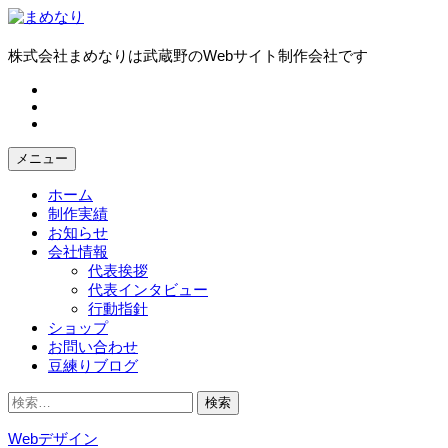
コ
ン
テ
株式会社まめなりは武蔵野のWebサイト制作会社です
ン
fb
ツ
tw
へ
in
ス
キ
メニュー
ッ
プ
ホーム
制作実績
お知らせ
会社情報
代表挨拶
代表インタビュー
行動指針
ショップ
お問い合わせ
豆練りブログ
検
索:
Webデザイン