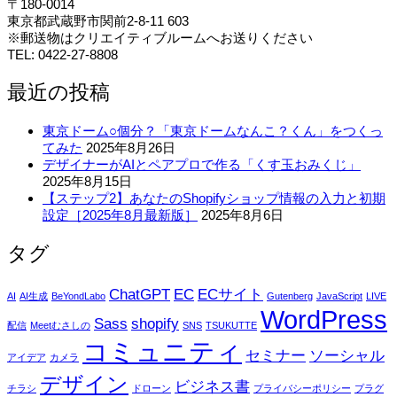
〒180-0014
東京都武蔵野市関前2-8-11 603
※郵送物はクリエイティブルームへお送りください
TEL: 0422-27-8808
最近の投稿
東京ドーム○個分？「東京ドームなんこ？くん」をつくっ
てみた
2025年8月26日
デザイナーがAIとペアプロで作る「くす玉おみくじ」
2025年8月15日
【ステップ2】あなたのShopifyショップ情報の入力と初期
設定［2025年8月最新版］
2025年8月6日
タグ
ChatGPT
EC
ECサイト
AI
AI生成
BeYondLabo
Gutenberg
JavaScript
LIVE
WordPress
Sass
shopify
配信
Meetむさしの
SNS
TSUKUTTE
コミュニティ
セミナー
ソーシャル
アイデア
カメラ
デザイン
ビジネス書
チラシ
ドローン
プライバシーポリシー
プラグ