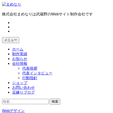
コ
ン
テ
株式会社まめなりは武蔵野のWebサイト制作会社です
ン
fb
ツ
tw
へ
in
ス
キ
メニュー
ッ
プ
ホーム
制作実績
お知らせ
会社情報
代表挨拶
代表インタビュー
行動指針
ショップ
お問い合わせ
豆練りブログ
検
索:
Webデザイン