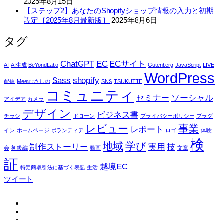
2025年8月15日
【ステップ2】あなたのShopifyショップ情報の入力と初期
設定［2025年8月最新版］
2025年8月6日
タグ
ChatGPT
EC
ECサイト
AI
AI生成
BeYondLabo
Gutenberg
JavaScript
LIVE
WordPress
Sass
shopify
配信
Meetむさしの
SNS
TSUKUTTE
コミュニティ
セミナー
ソーシャル
アイデア
カメラ
デザイン
ビジネス書
チラシ
ドローン
プライバシーポリシー
プラグ
レビュー
事業
レポート
イン
ホームページ
ボランティア
ロゴ
体験
検
地域
学び
制作ストーリー
実用
技
会
初級編
動画
文章
証
越境EC
特定商取引法に基づく表記
生活
ツイート
fb
tw
in