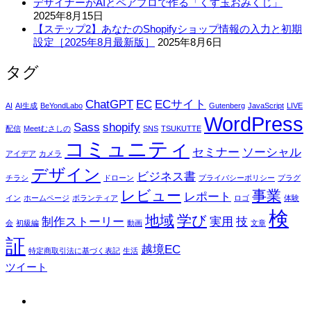
デザイナーがAIとペアプロで作る「くす玉おみくじ」
2025年8月15日
【ステップ2】あなたのShopifyショップ情報の入力と初期
設定［2025年8月最新版］
2025年8月6日
タグ
ChatGPT
EC
ECサイト
AI
AI生成
BeYondLabo
Gutenberg
JavaScript
LIVE
WordPress
Sass
shopify
配信
Meetむさしの
SNS
TSUKUTTE
コミュニティ
セミナー
ソーシャル
アイデア
カメラ
デザイン
ビジネス書
チラシ
ドローン
プライバシーポリシー
プラグ
レビュー
事業
レポート
イン
ホームページ
ボランティア
ロゴ
体験
検
地域
学び
制作ストーリー
実用
技
会
初級編
動画
文章
証
越境EC
特定商取引法に基づく表記
生活
ツイート
fb