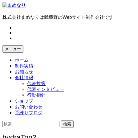
コ
ン
テ
株式会社まめなりは武蔵野のWebサイト制作会社です
ン
fb
ツ
tw
へ
in
ス
キ
メニュー
ッ
プ
ホーム
制作実績
お知らせ
会社情報
代表挨拶
代表インタビュー
行動指針
ショップ
お問い合わせ
豆練りブログ
検
索:
hydraTop2