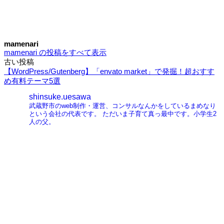
mamenari
mamenari の投稿をすべて表示
古い投稿
投
【WordPress/Gutenberg】「envato market」で発掘！超おすす
稿
め有料テーマ5選
ナ
shinsuke.uesawa
武蔵野市のweb制作・運営、コンサルなんかをしているまめなり
ビ
という会社の代表です。
ただいま子育て真っ最中です。小学生2
人の父。
ゲ
ー
シ
ョ
ン