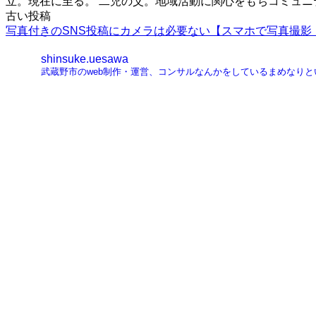
立。現在に至る。 二児の父。地域活動に関心をもちコミュ
投
古い投稿
写真付きのSNS投稿にカメラは必要ない【スマホで写真撮影
稿
shinsuke.uesawa
ナ
武蔵野市のweb制作・運営、コンサルなんかをしているまめなり
ビ
ゲ
ー
シ
ョ
ン