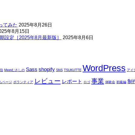
ってみた
2025年8月26日
025年8月15日
期設定［2025年8月最新版］
2025年8月6日
WordPress
Sass
shopify
配信
Meetむさしの
SNS
TSUKUTTE
アイ
レビュー
事業
レポート
制
ムページ
ボランティア
ロゴ
体験会
初級編