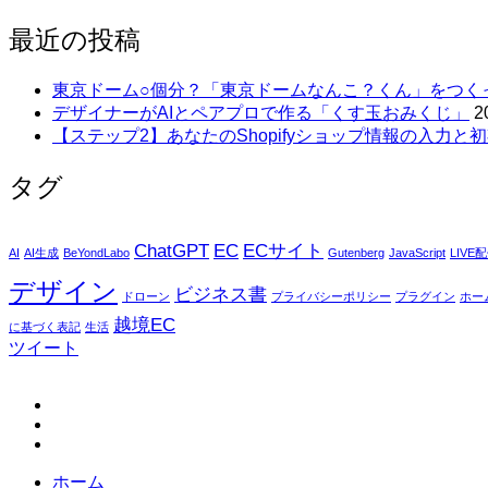
最近の投稿
東京ドーム○個分？「東京ドームなんこ？くん」をつく
デザイナーがAIとペアプロで作る「くす玉おみくじ」
2
【ステップ2】あなたのShopifyショップ情報の入力と初
タグ
ChatGPT
EC
ECサイト
AI
AI生成
BeYondLabo
Gutenberg
JavaScript
LIVE
デザイン
ビジネス書
ドローン
プライバシーポリシー
プラグイン
ホー
越境EC
に基づく表記
生活
ツイート
fb
tw
in
ホーム