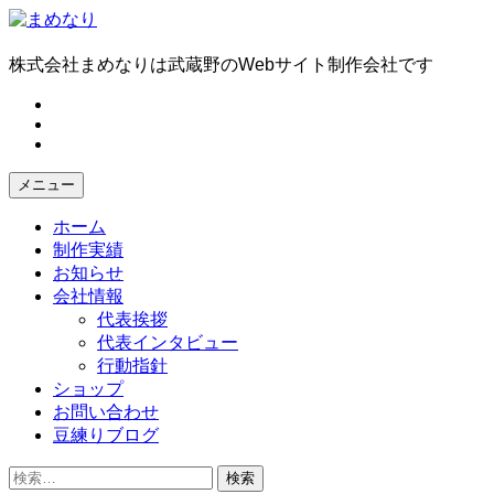
コ
ン
テ
株式会社まめなりは武蔵野のWebサイト制作会社です
ン
fb
ツ
tw
へ
in
ス
キ
メニュー
ッ
プ
ホーム
制作実績
お知らせ
会社情報
代表挨拶
代表インタビュー
行動指針
ショップ
お問い合わせ
豆練りブログ
検