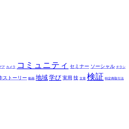
コミュニティ
セミナー
ソーシャル
デア
カメラ
チラシ
検証
地域
学び
作ストーリー
実用
技
動画
文章
特定商取引法