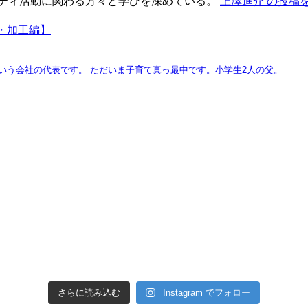
ニティ活動に関わる方々と学びを深めている。
上澤進介 の投稿
・加工編】
という会社の代表です。
ただいま子育て真っ最中です。小学生2人の父。
さらに読み込む
Instagram でフォロー