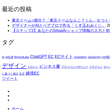
最近の投稿
東京ドーム○個分？「東京ドームなんこ？くん」をつく
デザイナーがAIとペアプロで作る「くす玉おみくじ」
2
【ステップ2】あなたのShopifyショップ情報の入力と初
タグ
ChatGPT
EC
ECサイト
AI
AI生成
BeYondLabo
Gutenberg
JavaScript
LIVE
デザイン
ビジネス書
ドローン
プライバシーポリシー
プラグイン
ホー
越境EC
に基づく表記
生活
ツイート
fb
tw
in
ホーム