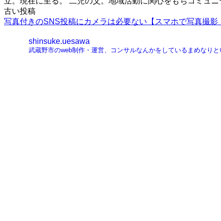
立。現在に至る。 二児の父。地域活動に関心をもちコミュ
投
古い投稿
写真付きのSNS投稿にカメラは必要ない【スマホで写真撮影
稿
shinsuke.uesawa
ナ
武蔵野市のweb制作・運営、コンサルなんかをしているまめなり
ビ
ゲ
ー
シ
ョ
ン