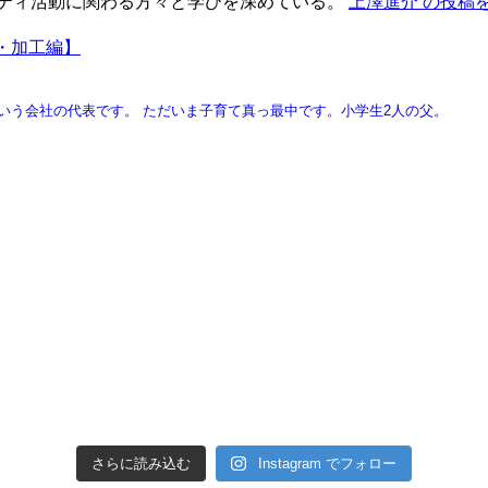
ニティ活動に関わる方々と学びを深めている。
上澤進介 の投稿
・加工編】
という会社の代表です。
ただいま子育て真っ最中です。小学生2人の父。
さらに読み込む
Instagram でフォロー