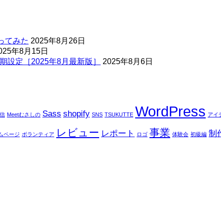
ってみた
2025年8月26日
025年8月15日
期設定［2025年8月最新版］
2025年8月6日
WordPress
Sass
shopify
配信
Meetむさしの
SNS
TSUKUTTE
アイ
レビュー
事業
レポート
制
ムページ
ボランティア
ロゴ
体験会
初級編