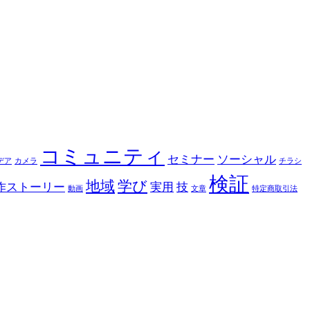
コミュニティ
セミナー
ソーシャル
デア
カメラ
チラシ
検証
地域
学び
作ストーリー
実用
技
動画
文章
特定商取引法