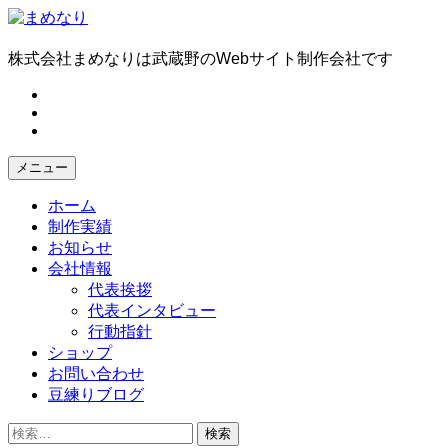
コ
ン
テ
株式会社まめなりは武蔵野のWebサイト制作会社です
ン
fb
ツ
tw
へ
in
ス
キ
メニュー
ッ
プ
ホーム
制作実績
お知らせ
会社情報
代表挨拶
代表インタビュー
行動指針
ショップ
お問い合わせ
豆練りブログ
検