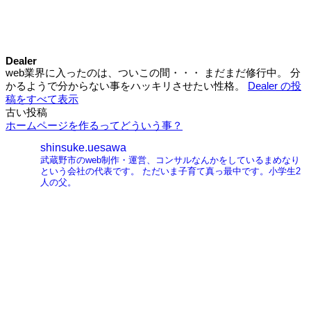
Dealer
web業界に入ったのは、ついこの間・・・ まだまだ修行中。 分
かるようで分からない事をハッキリさせたい性格。
Dealer の投
稿をすべて表示
古い投稿
投
ホームページを作るってどういう事？
稿
shinsuke.uesawa
ナ
武蔵野市のweb制作・運営、コンサルなんかをしているまめなり
という会社の代表です。
ただいま子育て真っ最中です。小学生2
ビ
人の父。
ゲ
ー
シ
ョ
ン