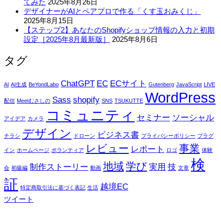
てみた
2025年8月26日
デザイナーがAIとペアプロで作る「くす玉おみくじ」
2025年8月15日
【ステップ2】あなたのShopifyショップ情報の入力と初期
設定［2025年8月最新版］
2025年8月6日
タグ
ChatGPT
EC
ECサイト
AI
AI生成
BeYondLabo
Gutenberg
JavaScript
LIVE
WordPress
Sass
shopify
配信
Meetむさしの
SNS
TSUKUTTE
コミュニティ
セミナー
ソーシャル
アイデア
カメラ
デザイン
ビジネス書
チラシ
ドローン
プライバシーポリシー
プラグ
レビュー
事業
レポート
イン
ホームページ
ボランティア
ロゴ
体験
検
地域
学び
制作ストーリー
実用
技
会
初級編
動画
文章
証
越境EC
特定商取引法に基づく表記
生活
ツイート