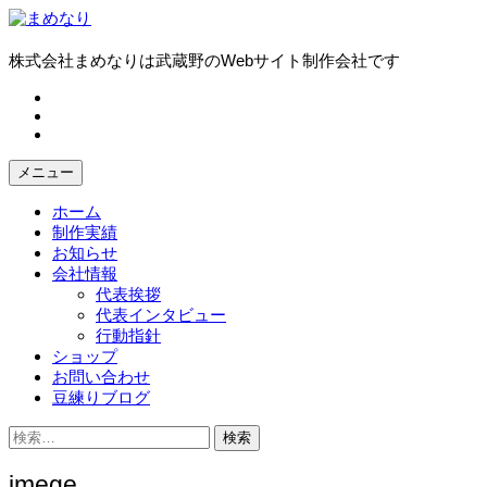
コ
ン
テ
株式会社まめなりは武蔵野のWebサイト制作会社です
ン
fb
ツ
tw
へ
in
ス
キ
メニュー
ッ
プ
ホーム
制作実績
お知らせ
会社情報
代表挨拶
代表インタビュー
行動指針
ショップ
お問い合わせ
豆練りブログ
検
索:
imege