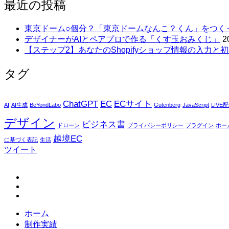
最近の投稿
東京ドーム○個分？「東京ドームなんこ？くん」をつく
デザイナーがAIとペアプロで作る「くす玉おみくじ」
2
【ステップ2】あなたのShopifyショップ情報の入力と初
タグ
ChatGPT
EC
ECサイト
AI
AI生成
BeYondLabo
Gutenberg
JavaScript
LIVE
デザイン
ビジネス書
ドローン
プライバシーポリシー
プラグイン
ホー
越境EC
に基づく表記
生活
ツイート
fb
tw
in
ホーム
制作実績