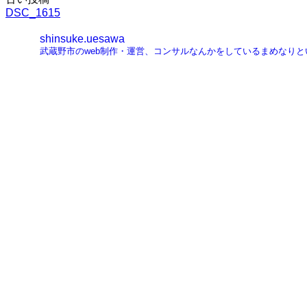
投
DSC_1615
稿
shinsuke.uesawa
ナ
武蔵野市のweb制作・運営、コンサルなんかをしているまめなり
ビ
ゲ
ー
シ
ョ
ン