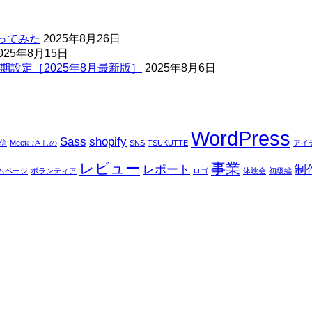
ってみた
2025年8月26日
025年8月15日
期設定［2025年8月最新版］
2025年8月6日
WordPress
Sass
shopify
配信
Meetむさしの
SNS
TSUKUTTE
アイ
レビュー
事業
レポート
制
ムページ
ボランティア
ロゴ
体験会
初級編