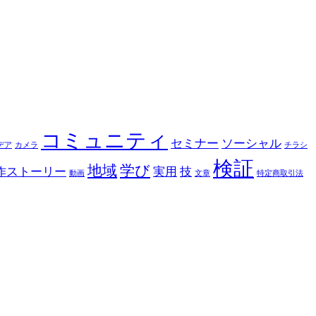
コミュニティ
セミナー
ソーシャル
デア
カメラ
チラシ
検証
地域
学び
作ストーリー
実用
技
動画
文章
特定商取引法