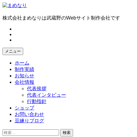
コ
ン
テ
株式会社まめなりは武蔵野のWebサイト制作会社です
ン
fb
ツ
tw
へ
in
ス
キ
メニュー
ッ
プ
ホーム
制作実績
お知らせ
会社情報
代表挨拶
代表インタビュー
行動指針
ショップ
お問い合わせ
豆練りブログ
検