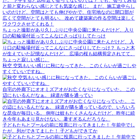
ちょっと撮影があり久しぶりに中央公園に来たんだけど、入り
口の駐輪場付近ってこんなにさっぱりしてたっけ
秋空 空気もいい感じに秋になってきた。 このくらいが過ごしや
すくていいですね。
自宅の外廊下にオオミズアオがお亡くなりになっていた。 この
辺にもいるんだなぁ。 緑道が隣を通ってい
子どもたちとプールの前に投票に行ってきました！ 午前中でし
たが、列ができてました！ 子どもができてか