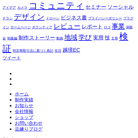
コミュニティ
セミナー
ソーシャル
アイデア
カメラ
デザイン
ビジネス書
チラシ
ドローン
プライバシーポリシー
プラグ
レビュー
事業
レポート
イン
ホームページ
ボランティア
ロゴ
体験
検
地域
学び
制作ストーリー
実用
技
会
初級編
動画
文章
証
越境EC
特定商取引法に基づく表記
生活
ツイート
fb
tw
in
ホーム
制作実績
お知らせ
会社情報
ショップ
お問い合わせ
豆練りブログ