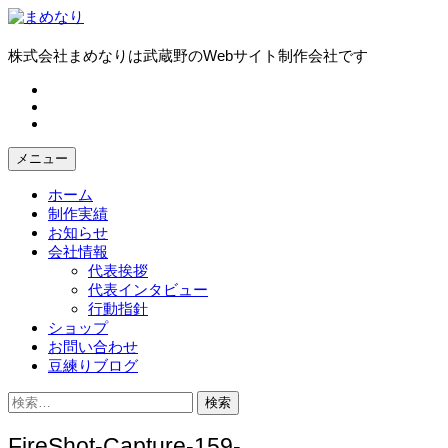
コ
ン
テ
株式会社まめなりは武蔵野のWebサイト制作会社です
ン
fb
ツ
tw
へ
in
ス
キ
メニュー
ッ
プ
ホーム
制作実績
お知らせ
会社情報
代表挨拶
代表インタビュー
行動指針
ショップ
お問い合わせ
豆練りブログ
検
索:
FireShot-Capture-159-