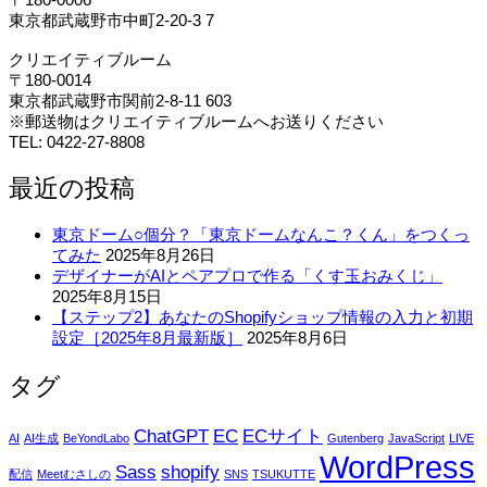
東京都武蔵野市中町2-20-3 7
クリエイティブルーム
〒180-0014
東京都武蔵野市関前2-8-11 603
※郵送物はクリエイティブルームへお送りください
TEL: 0422-27-8808
最近の投稿
東京ドーム○個分？「東京ドームなんこ？くん」をつくっ
てみた
2025年8月26日
デザイナーがAIとペアプロで作る「くす玉おみくじ」
2025年8月15日
【ステップ2】あなたのShopifyショップ情報の入力と初期
設定［2025年8月最新版］
2025年8月6日
タグ
ChatGPT
EC
ECサイト
AI
AI生成
BeYondLabo
Gutenberg
JavaScript
LIVE
WordPress
Sass
shopify
配信
Meetむさしの
SNS
TSUKUTTE