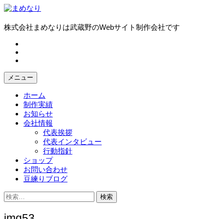
コ
ン
テ
株式会社まめなりは武蔵野のWebサイト制作会社です
ン
fb
ツ
tw
へ
in
ス
キ
メニュー
ッ
プ
ホーム
制作実績
お知らせ
会社情報
代表挨拶
代表インタビュー
行動指針
ショップ
お問い合わせ
豆練りブログ
検
索:
img53