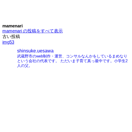
mamenari
mamenari の投稿をすべて表示
古い投稿
投
img53
稿
shinsuke.uesawa
ナ
武蔵野市のweb制作・運営、コンサルなんかをしているまめなり
という会社の代表です。
ただいま子育て真っ最中です。小学生2
ビ
人の父。
ゲ
ー
シ
ョ
ン