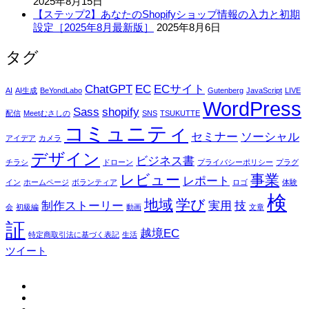
2025年8月15日
【ステップ2】あなたのShopifyショップ情報の入力と初期
設定［2025年8月最新版］
2025年8月6日
タグ
ChatGPT
EC
ECサイト
AI
AI生成
BeYondLabo
Gutenberg
JavaScript
LIVE
WordPress
Sass
shopify
配信
Meetむさしの
SNS
TSUKUTTE
コミュニティ
セミナー
ソーシャル
アイデア
カメラ
デザイン
ビジネス書
チラシ
ドローン
プライバシーポリシー
プラグ
レビュー
事業
レポート
イン
ホームページ
ボランティア
ロゴ
体験
検
地域
学び
制作ストーリー
実用
技
会
初級編
動画
文章
証
越境EC
特定商取引法に基づく表記
生活
ツイート
fb
tw
in