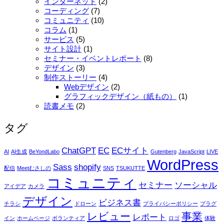
インターネット
(2)
コーディング
(7)
コミュニティ
(10)
コラム
(1)
サービス
(5)
サイト設計
(1)
セミナー・イベントレポート
(8)
デザイン
(3)
制作ストーリー
(4)
Webデザイン
(2)
グラフィックデザイン（紙もの）
(1)
読書メモ
(2)
タグ
ChatGPT
EC
ECサイト
AI
AI生成
BeYondLabo
Gutenberg
JavaScript
LIVE
WordPress
Sass
shopify
配信
Meetむさしの
SNS
TSUKUTTE
コミュニティ
セミナー
ソーシャル
アイデア
カメラ
デザイン
ビジネス書
チラシ
ドローン
プライバシーポリシー
プラグ
レビュー
事業
レポート
イン
ホームページ
ボランティア
ロゴ
体験