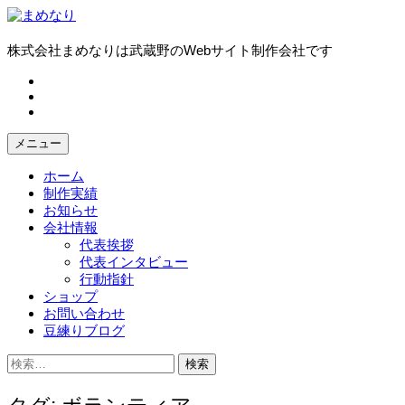
コ
ン
テ
株式会社まめなりは武蔵野のWebサイト制作会社です
ン
fb
ツ
tw
へ
in
ス
キ
メニュー
ッ
プ
ホーム
制作実績
お知らせ
会社情報
代表挨拶
代表インタビュー
行動指針
ショップ
お問い合わせ
豆練りブログ
検
索: