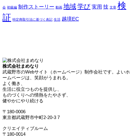
検
地域
学び
制作ストーリー
実用
技
会
初級編
動画
文章
証
越境EC
特定商取引法に基づく表記
生活
株式会社まめなり
武蔵野市のWebサイト（ホームページ）制作会社です。よいホ
ームページは、笑顔がうまれる。
よく働き、
生活に役立つものを提供し、
ものづくりへの情熱をたやさず、
健やかにやり続ける
〒180-0006
東京都武蔵野市中町2-20-3 7
クリエイティブルーム
〒180-0014