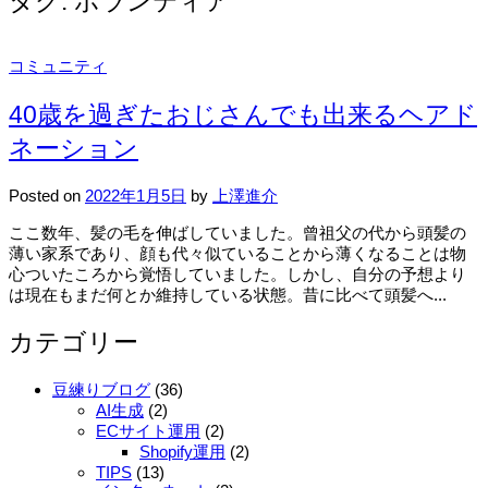
タグ:
ボランティア
コミュニティ
40歳を過ぎたおじさんでも出来るヘアド
ネーション
Posted
on
2022年1月5日
by
上澤進介
ここ数年、髪の毛を伸ばしていました。曾祖父の代から頭髪の
薄い家系であり、顔も代々似ていることから薄くなることは物
心ついたころから覚悟していました。しかし、自分の予想より
は現在もまだ何とか維持している状態。昔に比べて頭髪へ...
カテゴリー
豆練りブログ
(36)
AI生成
(2)
ECサイト運用
(2)
Shopify運用
(2)
TIPS
(13)