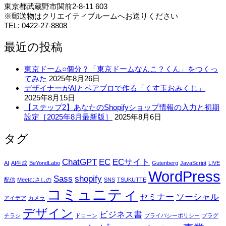
東京都武蔵野市関前2-8-11 603
※郵送物はクリエイティブルームへお送りください
TEL: 0422-27-8808
最近の投稿
東京ドーム○個分？「東京ドームなんこ？くん」をつくっ
てみた
2025年8月26日
デザイナーがAIとペアプロで作る「くす玉おみくじ」
2025年8月15日
【ステップ2】あなたのShopifyショップ情報の入力と初期
設定［2025年8月最新版］
2025年8月6日
タグ
ChatGPT
EC
ECサイト
AI
AI生成
BeYondLabo
Gutenberg
JavaScript
LIVE
WordPress
Sass
shopify
配信
Meetむさしの
SNS
TSUKUTTE
コミュニティ
セミナー
ソーシャル
アイデア
カメラ
デザイン
ビジネス書
チラシ
ドローン
プライバシーポリシー
プラグ