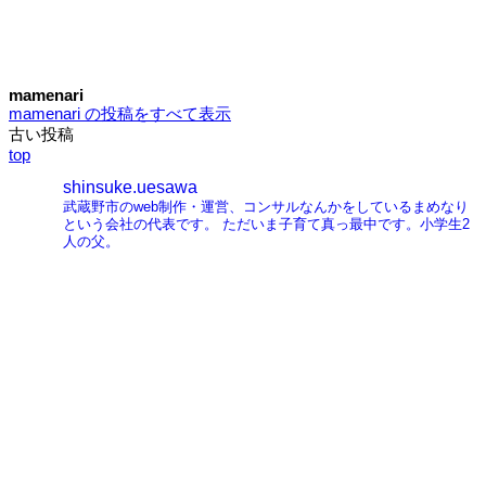
mamenari
mamenari の投稿をすべて表示
古い投稿
投
top
稿
shinsuke.uesawa
ナ
武蔵野市のweb制作・運営、コンサルなんかをしているまめなり
という会社の代表です。
ただいま子育て真っ最中です。小学生2
ビ
人の父。
ゲ
ー
シ
ョ
ン