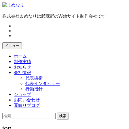
コ
ン
テ
株式会社まめなりは武蔵野のWebサイト制作会社です
ン
fb
ツ
tw
へ
in
ス
キ
メニュー
ッ
プ
ホーム
制作実績
お知らせ
会社情報
代表挨拶
代表インタビュー
行動指針
ショップ
お問い合わせ
豆練りブログ
検
索:
top