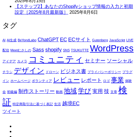
2025年8月15日
【ステップ2】あなたのShopifyショップ情報の入力と初期
設定［2025年8月最新版］
2025年8月6日
タグ
ChatGPT
EC
ECサイト
AI
AI生成
BeYondLabo
Gutenberg
JavaScript
LIVE
WordPress
Sass
shopify
配信
Meetむさしの
SNS
TSUKUTTE
コミュニティ
セミナー
ソーシャル
アイデア
カメラ
デザイン
ビジネス書
チラシ
ドローン
プライバシーポリシー
プラグ
レビュー
事業
レポート
イン
ホームページ
ボランティア
ロゴ
体験
検
地域
学び
制作ストーリー
実用
技
会
初級編
動画
文章
証
越境EC
特定商取引法に基づく表記
生活
ツイート
fb
tw
in