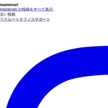
mamenari
mamenari の投稿をすべて表示
投
古い投稿
リクルートオフィスサポート
稿
ナ
ビ
ゲ
ー
シ
ョ
ン