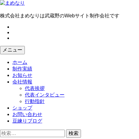
コ
ン
テ
株式会社まめなりは武蔵野のWebサイト制作会社です
ン
fb
ツ
tw
へ
in
ス
キ
メニュー
ッ
プ
ホーム
制作実績
お知らせ
会社情報
代表挨拶
代表インタビュー
行動指針
ショップ
お問い合わせ
豆練りブログ
検
索: