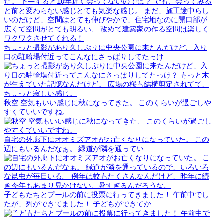
ちょっと撮影があり久しぶりに中央公園に来たんだけど、入り
口の駐輪場付近ってこんなにさっぱりしてたっけ
秋空 空気もいい感じに秋になってきた。 このくらいが過ごしや
すくていいですね。
自宅の外廊下にオオミズアオがお亡くなりになっていた。 この
辺にもいるんだなぁ。 緑道が隣を通ってい
子どもたちとプールの前に投票に行ってきました！ 午前中でし
たが、列ができてました！ 子どもができてか