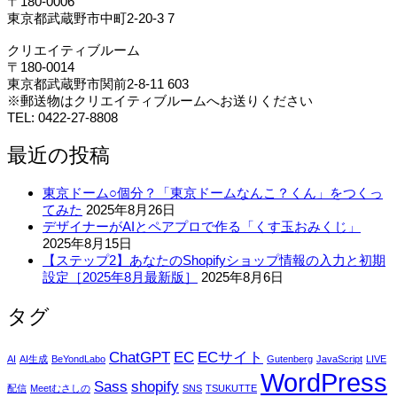
〒180-0006
東京都武蔵野市中町2-20-3 7
クリエイティブルーム
〒180-0014
東京都武蔵野市関前2-8-11 603
※郵送物はクリエイティブルームへお送りください
TEL: 0422-27-8808
最近の投稿
東京ドーム○個分？「東京ドームなんこ？くん」をつくっ
てみた
2025年8月26日
デザイナーがAIとペアプロで作る「くす玉おみくじ」
2025年8月15日
【ステップ2】あなたのShopifyショップ情報の入力と初期
設定［2025年8月最新版］
2025年8月6日
タグ
ChatGPT
EC
ECサイト
AI
AI生成
BeYondLabo
Gutenberg
JavaScript
LIVE
WordPress
Sass
shopify
配信
Meetむさしの
SNS
TSUKUTTE