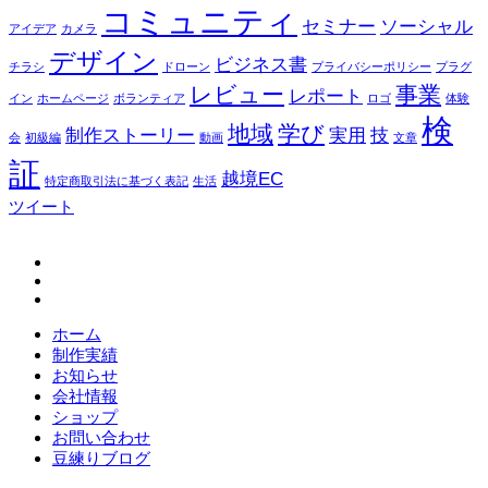
コミュニティ
セミナー
ソーシャル
アイデア
カメラ
デザイン
ビジネス書
チラシ
ドローン
プライバシーポリシー
プラグ
レビュー
事業
レポート
イン
ホームページ
ボランティア
ロゴ
体験
検
地域
学び
制作ストーリー
実用
技
会
初級編
動画
文章
証
越境EC
特定商取引法に基づく表記
生活
ツイート
fb
tw
in
ホーム
制作実績
お知らせ
会社情報
ショップ
お問い合わせ
豆練りブログ