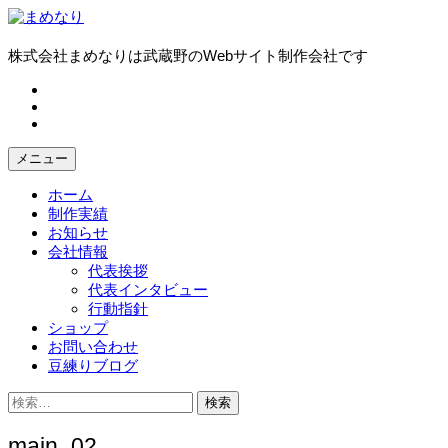
コ
ン
テ
株式会社まめなりは武蔵野のWebサイト制作会社です
ン
fb
ツ
tw
へ
in
ス
キ
メニュー
ッ
プ
ホーム
制作実績
お知らせ
会社情報
代表挨拶
代表インタビュー
行動指針
ショップ
お問い合わせ
豆練りブログ
検
索:
main_02