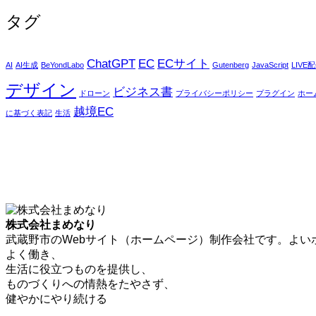
タグ
ChatGPT
EC
ECサイト
AI
AI生成
BeYondLabo
Gutenberg
JavaScript
LIVE
デザイン
ビジネス書
ドローン
プライバシーポリシー
プラグイン
ホー
越境EC
に基づく表記
生活
株式会社まめなり
武蔵野市のWebサイト（ホームページ）制作会社です。よい
よく働き、
生活に役立つものを提供し、
ものづくりへの情熱をたやさず、
健やかにやり続ける