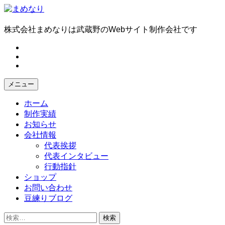
コ
ン
テ
株式会社まめなりは武蔵野のWebサイト制作会社です
ン
fb
ツ
tw
へ
in
ス
キ
メニュー
ッ
プ
ホーム
制作実績
お知らせ
会社情報
代表挨拶
代表インタビュー
行動指針
ショップ
お問い合わせ
豆練りブログ
検