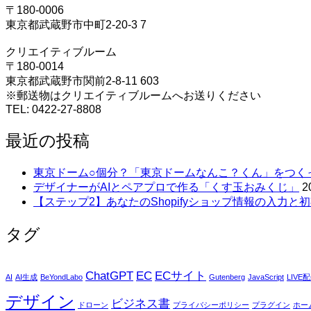
〒180-0006
東京都武蔵野市中町2-20-3 7
クリエイティブルーム
〒180-0014
東京都武蔵野市関前2-8-11 603
※郵送物はクリエイティブルームへお送りください
TEL: 0422-27-8808
最近の投稿
東京ドーム○個分？「東京ドームなんこ？くん」をつく
デザイナーがAIとペアプロで作る「くす玉おみくじ」
2
【ステップ2】あなたのShopifyショップ情報の入力と初
タグ
ChatGPT
EC
ECサイト
AI
AI生成
BeYondLabo
Gutenberg
JavaScript
LIVE
デザイン
ビジネス書
ドローン
プライバシーポリシー
プラグイン
ホー