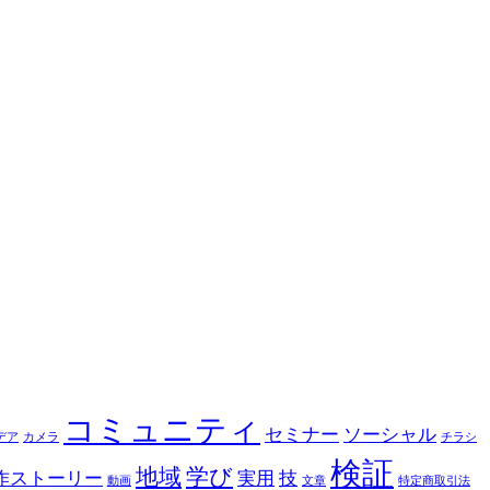
コミュニティ
セミナー
ソーシャル
デア
カメラ
チラシ
検証
地域
学び
作ストーリー
実用
技
動画
文章
特定商取引法